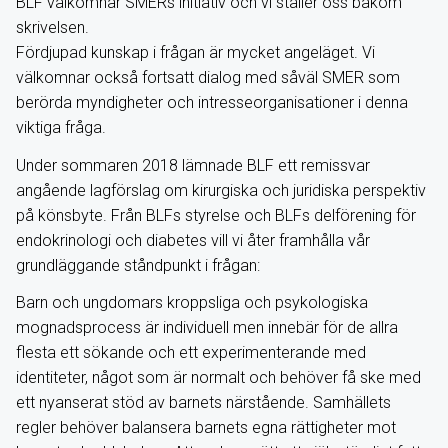
BLF välkomnar SMERs initiativ och vi ställer oss bakom
skrivelsen.
Fördjupad kunskap i frågan är mycket angeläget. Vi
välkomnar också fortsatt dialog med såväl SMER som
berörda myndigheter och intresseorganisationer i denna
viktiga fråga.
Under sommaren 2018 lämnade BLF ett remissvar
angående lagförslag om kirurgiska och juridiska perspektiv
på könsbyte. Från BLFs styrelse och BLFs delförening för
endokrinologi och diabetes vill vi åter framhålla vår
grundläggande ståndpunkt i frågan:
Barn och ungdomars kroppsliga och psykologiska
mognadsprocess är individuell men innebär för de allra
flesta ett sökande och ett experimenterande med
identiteter, något som är normalt och behöver få ske med
ett nyanserat stöd av barnets närstående. Samhällets
regler behöver balansera barnets egna rättigheter mot