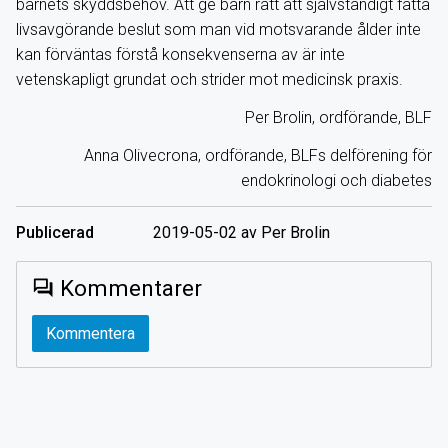
barnets skyddsbehov. Att ge barn rätt att självständigt fatta
livsavgörande beslut som man vid motsvarande ålder inte
kan förväntas förstå konsekvenserna av är inte
vetenskapligt grundat och strider mot medicinsk praxis.
Per Brolin, ordförande, BLF
Anna Olivecrona, ordförande, BLFs delförening för
endokrinologi och diabetes
Publicerad
2019-05-02 av Per Brolin
Kommentarer
forum
Kommentera