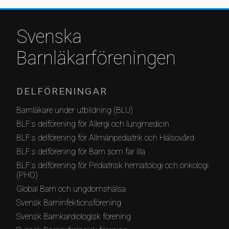
Svenska
Barnläkarföreningen
DELFÖRENINGAR
Barnläkare under utbildning (BLU)
BLF:s delförening för Allergi och lungmedicin
BLF:s delförening för Allmänpediatrik och Hälsovård
BLF:s delförening för Barn som far illa
BLF:s delförening för Pediatrisk hematologi och onkologi
(PHO)
Global Barn och ungdomshälsa
Svensk Barninfektionsförening
Svensk Barnkardiologisk förening